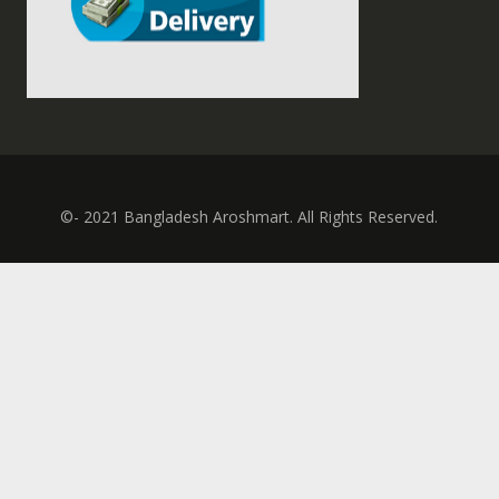
©- 2021 Bangladesh Aroshmart. All Rights Reserved.