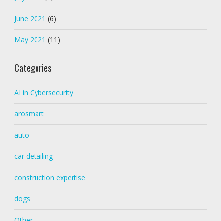
June 2021
(6)
May 2021
(11)
Categories
AI in Cybersecurity
arosmart
auto
car detailing
construction expertise
dogs
Other