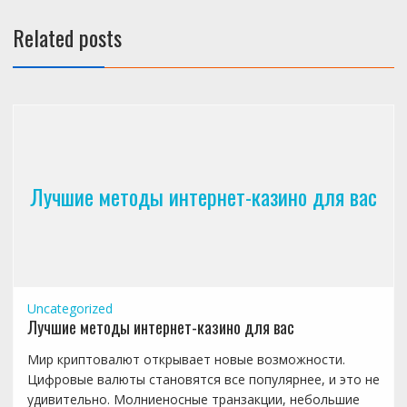
Related posts
Лучшие методы интернет-казино для вас
Uncategorized
Лучшие методы интернет-казино для вас
Мир криптовалют открывает новые возможности.
Цифровые валюты становятся все популярнее, и это не
удивительно. Молниеносные транзакции, небольшие