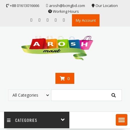
Skip
+88 01613016666
arosh@bcmgbd.com
Our Location
to
Working Hours
content
My Account
0
CATEGORIES