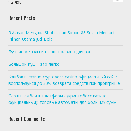
৳
2,450
Recent Posts
5 Alasan Mengapa Sbobet dan Sbobet88 Selalu Menjadi
Pilihan Utama Judi Bola
Лучшие методы интернет-казино для вас
Большой Куш – это легко
Кэшбэк в казино cryptoboss casino официальный сайт:
воспользуйся до 30% возврата средств при проигрыше
Слоты гемблинг-платформы {криптобосс казино
официальный}: топовые автоматы для больших сумм
Recent Comments