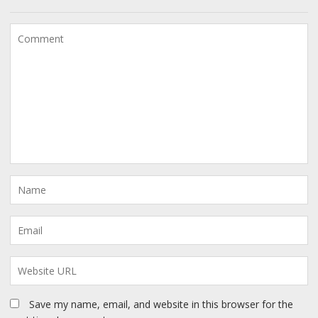
Save my name, email, and website in this browser for the