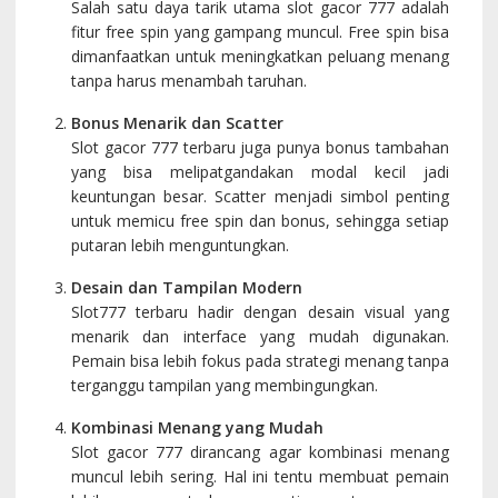
Salah satu daya tarik utama slot gacor 777 adalah
fitur free spin yang gampang muncul. Free spin bisa
dimanfaatkan untuk meningkatkan peluang menang
tanpa harus menambah taruhan.
Bonus Menarik dan Scatter
Slot gacor 777 terbaru juga punya bonus tambahan
yang bisa melipatgandakan modal kecil jadi
keuntungan besar. Scatter menjadi simbol penting
untuk memicu free spin dan bonus, sehingga setiap
putaran lebih menguntungkan.
Desain dan Tampilan Modern
Slot777 terbaru hadir dengan desain visual yang
menarik dan interface yang mudah digunakan.
Pemain bisa lebih fokus pada strategi menang tanpa
terganggu tampilan yang membingungkan.
Kombinasi Menang yang Mudah
Slot gacor 777 dirancang agar kombinasi menang
muncul lebih sering. Hal ini tentu membuat pemain