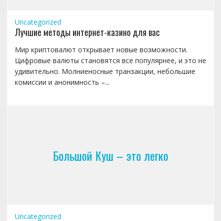
Uncategorized
Лучшие методы интернет-казино для вас
Мир криптовалют открывает новые возможности.
Цифровые валюты становятся все популярнее, и это не
удивительно. Молниеносные транзакции, небольшие
комиссии и анонимность –...
Большой Куш – это легко
Uncategorized