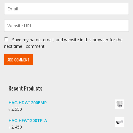
Save my name, email, and website in this browser for the
next time I comment.
Recent Products
HAC-HDW1200EMP
৳
2,550
HAC-HFW1200TP-A
৳
2,450