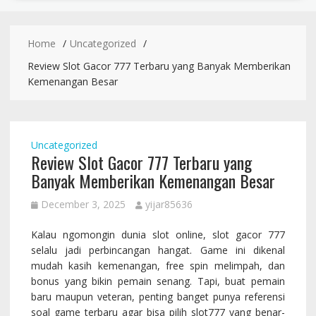
Home
Uncategorized
Review Slot Gacor 777 Terbaru yang Banyak Memberikan
Kemenangan Besar
Uncategorized
Review Slot Gacor 777 Terbaru yang
Banyak Memberikan Kemenangan Besar
December 3, 2025
yijar85636
Kalau ngomongin dunia slot online, slot gacor 777
selalu jadi perbincangan hangat. Game ini dikenal
mudah kasih kemenangan, free spin melimpah, dan
bonus yang bikin pemain senang. Tapi, buat pemain
baru maupun veteran, penting banget punya referensi
soal game terbaru agar bisa pilih slot777 yang benar-