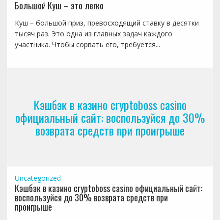
Большой Куш – это легко
Куш – большой приз, превосходящий ставку в десятки
тысяч раз. Это одна из главных задач каждого
участника. Чтобы сорвать его, требуется...
Кэшбэк в казино cryptoboss casino
официальный сайт: воспользуйся до 30%
возврата средств при проигрыше
Uncategorized
Кэшбэк в казино cryptoboss casino официальный сайт:
воспользуйся до 30% возврата средств при
проигрыше