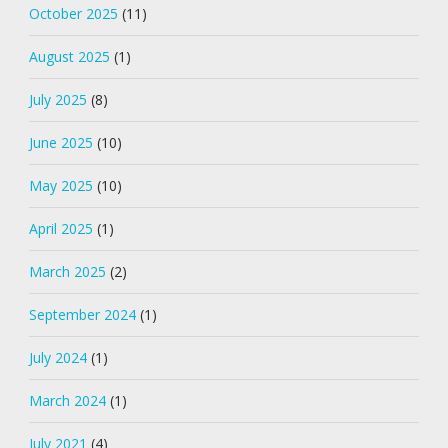
October 2025
(11)
August 2025
(1)
July 2025
(8)
June 2025
(10)
May 2025
(10)
April 2025
(1)
March 2025
(2)
September 2024
(1)
July 2024
(1)
March 2024
(1)
July 2021
(4)