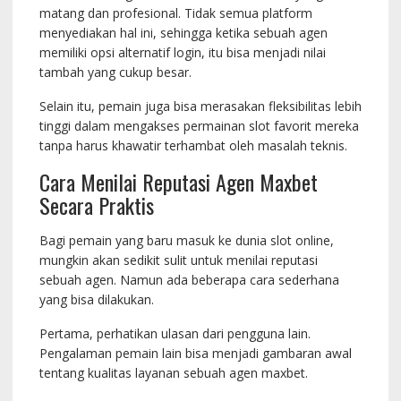
matang dan profesional. Tidak semua platform
menyediakan hal ini, sehingga ketika sebuah agen
memiliki opsi alternatif login, itu bisa menjadi nilai
tambah yang cukup besar.
Selain itu, pemain juga bisa merasakan fleksibilitas lebih
tinggi dalam mengakses permainan slot favorit mereka
tanpa harus khawatir terhambat oleh masalah teknis.
Cara Menilai Reputasi Agen Maxbet
Secara Praktis
Bagi pemain yang baru masuk ke dunia slot online,
mungkin akan sedikit sulit untuk menilai reputasi
sebuah agen. Namun ada beberapa cara sederhana
yang bisa dilakukan.
Pertama, perhatikan ulasan dari pengguna lain.
Pengalaman pemain lain bisa menjadi gambaran awal
tentang kualitas layanan sebuah agen maxbet.