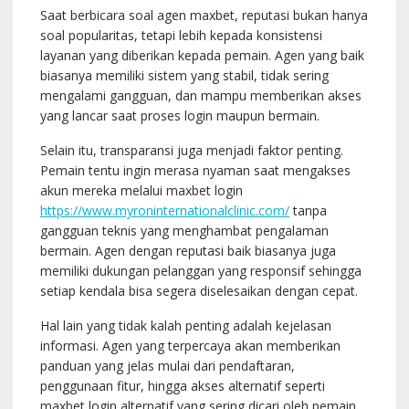
Saat berbicara soal agen maxbet, reputasi bukan hanya
soal popularitas, tetapi lebih kepada konsistensi
layanan yang diberikan kepada pemain. Agen yang baik
biasanya memiliki sistem yang stabil, tidak sering
mengalami gangguan, dan mampu memberikan akses
yang lancar saat proses login maupun bermain.
Selain itu, transparansi juga menjadi faktor penting.
Pemain tentu ingin merasa nyaman saat mengakses
akun mereka melalui maxbet login
https://www.myroninternationalclinic.com/
tanpa
gangguan teknis yang menghambat pengalaman
bermain. Agen dengan reputasi baik biasanya juga
memiliki dukungan pelanggan yang responsif sehingga
setiap kendala bisa segera diselesaikan dengan cepat.
Hal lain yang tidak kalah penting adalah kejelasan
informasi. Agen yang terpercaya akan memberikan
panduan yang jelas mulai dari pendaftaran,
penggunaan fitur, hingga akses alternatif seperti
maxbet login alternatif yang sering dicari oleh pemain