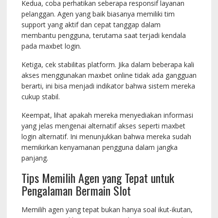
Kedua, coba perhatikan seberapa responsif layanan
pelanggan. Agen yang baik biasanya memiliki tim
support yang aktif dan cepat tanggap dalam
membantu pengguna, terutama saat terjadi kendala
pada maxbet login.
Ketiga, cek stabilitas platform. Jika dalam beberapa kali
akses menggunakan maxbet online tidak ada gangguan
berarti, ini bisa menjadi indikator bahwa sistem mereka
cukup stabil.
Keempat, lihat apakah mereka menyediakan informasi
yang jelas mengenai alternatif akses seperti maxbet
login alternatif. Ini menunjukkan bahwa mereka sudah
memikirkan kenyamanan pengguna dalam jangka
panjang.
Tips Memilih Agen yang Tepat untuk
Pengalaman Bermain Slot
Memilih agen yang tepat bukan hanya soal ikut-ikutan,