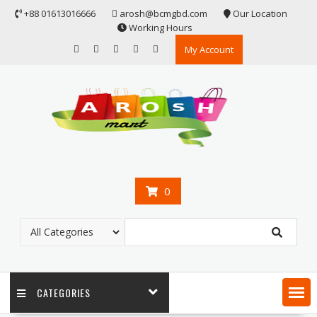
Skip
+88 01613016666
arosh@bcmgbd.com
Our Location
to
Working Hours
content
My Account
0
CATEGORIES