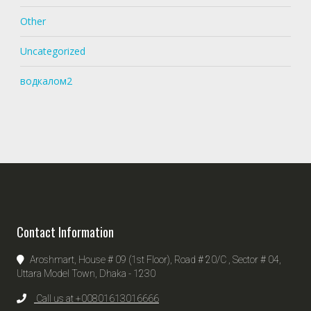
Other
Uncategorized
водкалом2
Contact Information
Aroshmart, House # 09 (1st Floor), Road # 20/C , Sector # 04,
Uttara Model Town, Dhaka - 1230
Call us at +00801613016666