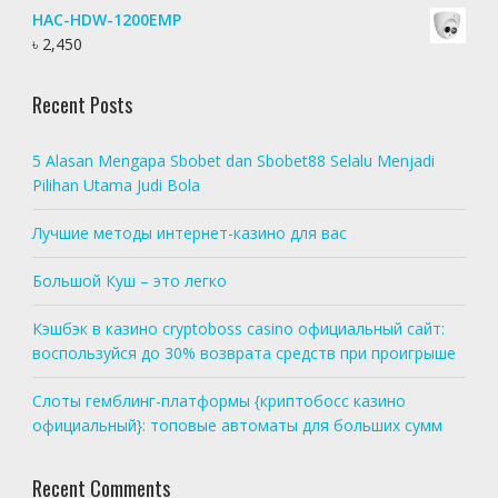
HAC-HDW-1200EMP
৳
2,450
Recent Posts
5 Alasan Mengapa Sbobet dan Sbobet88 Selalu Menjadi
Pilihan Utama Judi Bola
Лучшие методы интернет-казино для вас
Большой Куш – это легко
Кэшбэк в казино cryptoboss casino официальный сайт:
воспользуйся до 30% возврата средств при проигрыше
Слоты гемблинг-платформы {криптобосс казино
официальный}: топовые автоматы для больших сумм
Recent Comments