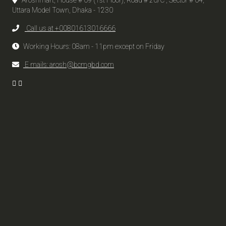
Uttara Model Town, Dhaka - 1230
Call us at +00801613016666
Working Hours: 08am - 11pm except on Friday
E mails: arosh@bcmgbd.com