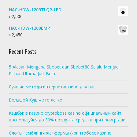
HAC-HDW-1209TLQP-LED
৳
2,500
HAC-HDW-1200EMP
৳
2,450
Recent Posts
5 Alasan Mengapa Sbobet dan Sbobet88 Selalu Menjadi
Pilihan Utama Judi Bola
Лучшие методы интернет-казино для вас
Большой Куш – это легко
Кэшбэк в казино cryptoboss casino официальный сайт:
воспользуйся до 30% возврата средств при проигрыше
Слоты гемблинг-платформы {криптобосс казино