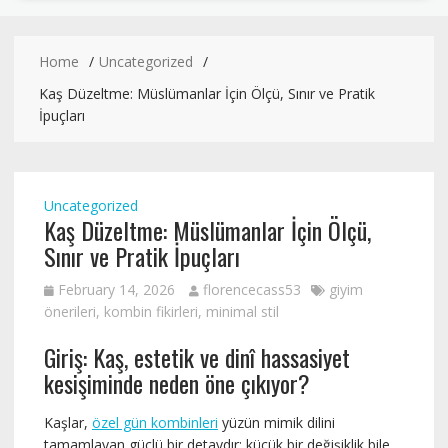
Home
Uncategorized
Kaş Düzeltme: Müslümanlar İçin Ölçü, Sınır ve Pratik
İpuçları
Uncategorized
Kaş Düzeltme: Müslümanlar İçin Ölçü,
Sınır ve Pratik İpuçları
February 14, 2026
florencecass53
giyim
önerileri
,
kombin fikirleri
,
minimal stil
Giriş: Kaş, estetik ve dinî hassasiyet
kesişiminde neden öne çıkıyor?
Kaşlar,
özel gün kombinleri
yüzün mimik dilini
tamamlayan güçlü bir detaydır; küçük bir değişiklik bile