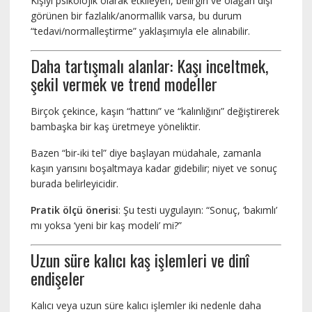
Kişiyi psikolojik olarak etkileyen, belirgin ve olağan dışı
görünen bir fazlalık/anormallik varsa, bu durum
“tedavi/normalleştirme” yaklaşımıyla ele alınabilir.
Daha tartışmalı alanlar: Kaşı inceltmek,
şekil vermek ve trend modeller
Birçok çekince, kaşın “hattını” ve “kalınlığını” değiştirerek
bambaşka bir kaş üretmeye yöneliktir.
Bazen “bir-iki tel” diye başlayan müdahale, zamanla
kaşın yarısını boşaltmaya kadar gidebilir; niyet ve sonuç
burada belirleyicidir.
Pratik ölçü önerisi
: Şu testi uygulayın: “Sonuç, ‘bakımlı’
mı yoksa ‘yeni bir kaş modeli’ mi?”
Uzun süre kalıcı kaş işlemleri ve dinî
endişeler
Kalıcı veya uzun süre kalıcı işlemler iki nedenle daha