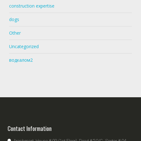
construction expertise
dogs
Other
Uncategorized
водкалом2
Contact Information
Aroshmart, House # 09 (1st Floor), Road # 20/C , Sector # 04,