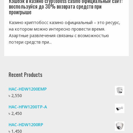
Кэшбэк в казино cryptoboss casino официальный сайт:
воспользуйся до 30% возврата средств при
проигрыше
Казино криптобосс казино официальный – это ресурс,
на котором можно интересно провести время.
Азартные развлечения связаны с возможностью
потери средств при...
Recent Products
HAC-HDW1200EMP
৳
2,550
HAC-HFW1200TP-A
৳
2,450
HAC-HDW1200RP
৳
1,450