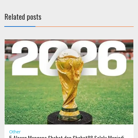
Related posts
Other
5 Alasan Mengapa Sbobet dan Sbobet88 Selalu Menjadi