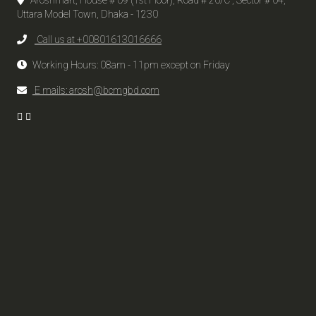
Uttara Model Town, Dhaka - 1230
Call us at +00801613016666
Working Hours: 08am - 11pm except on Friday
E mails: arosh@bcmgbd.com