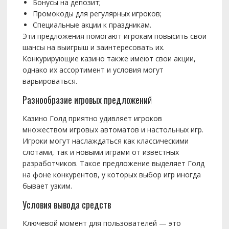
Бонусы на депозит;
Промокоды для регулярных игроков;
Специальные акции к праздникам.
Эти предложения помогают игрокам повысить свои
шансы на выигрыш и заинтересовать их.
Конкурирующие казино также имеют свои акции,
однако их ассортимент и условия могут
варьироваться.
Разнообразие игровых предложений
Казино Голд приятно удивляет игроков
множеством игровых автоматов и настольных игр.
Игроки могут наслаждаться как классическими
слотами, так и новыми играми от известных
разработчиков. Такое предложение выделяет Голд
на фоне конкурентов, у которых выбор игр иногда
бывает узким.
Условия вывода средств
Ключевой момент для пользователей — это