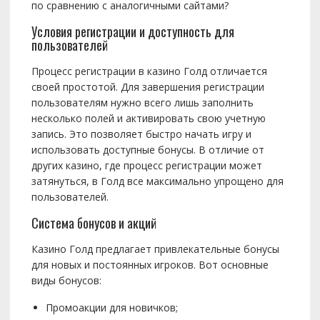
по сравнению с аналогичными сайтами?
Условия регистрации и доступность для
пользователей
Процесс регистрации в казино Голд отличается
своей простотой. Для завершения регистрации
пользователям нужно всего лишь заполнить
несколько полей и активировать свою учетную
запись. Это позволяет быстро начать игру и
использовать доступные бонусы. В отличие от
других казино, где процесс регистрации может
затянуться, в Голд все максимально упрощено для
пользователей.
Система бонусов и акций
Казино Голд предлагает привлекательные бонусы
для новых и постоянных игроков. Вот основные
виды бонусов:
Промоакции для новичков;