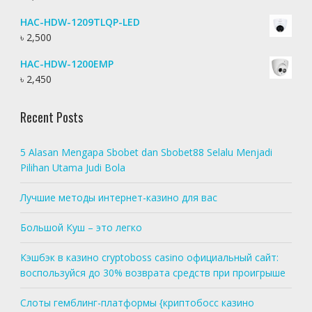
HAC-HDW-1209TLQP-LED
৳
2,500
HAC-HDW-1200EMP
৳
2,450
Recent Posts
5 Alasan Mengapa Sbobet dan Sbobet88 Selalu Menjadi
Pilihan Utama Judi Bola
Лучшие методы интернет-казино для вас
Большой Куш – это легко
Кэшбэк в казино cryptoboss casino официальный сайт:
воспользуйся до 30% возврата средств при проигрыше
Слоты гемблинг-платформы {криптобосс казино