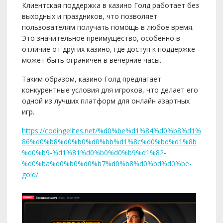
Клиентская поддержка в казино Голд работает без
выходных и праздников, что позволяет
пользователям получать помощь в любое время.
Это значительное преимущество, особенно в
отличие от других казино, где доступ к поддержке
может быть ограничен в вечерние часы.
Таким образом, казино Голд предлагает
конкурентные условия для игроков, что делает его
одной из лучших платформ для онлайн азартных
игр.
https://codingelites.net/%d0%be%d1%84%d0%b8%d1%
86%d0%b8%d0%b0%d0%bb%d1%8c%d0%bd%d1%8b
%d0%b9-%d1%81%d0%b0%d0%b9%d1%82-
%d0%ba%d0%b0%d0%b7%d0%b8%d0%bd%d0%be-
gold/