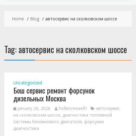
Home
Blog
автосервис на сколковском шоссе
Tag:
автосервис на сколковском шоссе
Uncategorized
Бош сервис ремонт форсунок
дизельных Москва
January 26, 2026
holliecreswell1
автосервис
на сколковском шоссе
,
диагностика топливной
системы бензинового двигателя
,
форсунки
диагностика