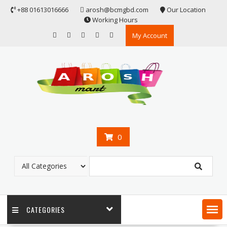
Skip
+88 01613016666
arosh@bcmgbd.com
Our Location
to
Working Hours
content
My Account
0
CATEGORIES