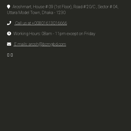
Aroshmart, House # 09 (1st Floor), Road # 20/C , Sector # 04,
Uttara Model Town, Dhaka - 1230
Call us at +00801613016666
Working Hours: 08am - 11pm except on Friday
E mails: arosh@bcmgbd.com