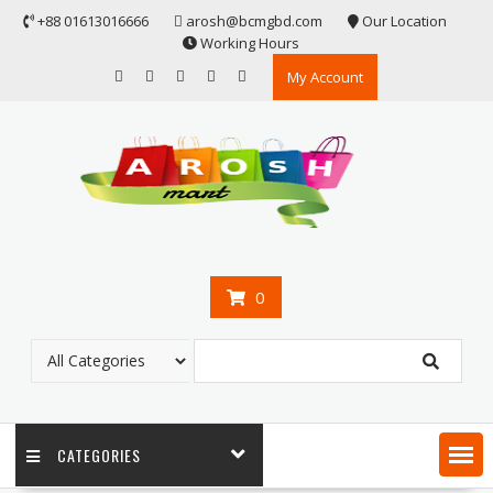
Skip
+88 01613016666
arosh@bcmgbd.com
Our Location
to
Working Hours
content
My Account
0
CATEGORIES