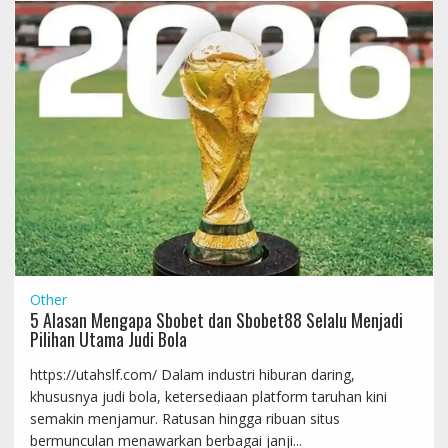
Other
5 Alasan Mengapa Sbobet dan Sbobet88 Selalu Menjadi
Pilihan Utama Judi Bola
https://utahslf.com/ Dalam industri hiburan daring,
khususnya judi bola, ketersediaan platform taruhan kini
semakin menjamur. Ratusan hingga ribuan situs
bermunculan menawarkan berbagai janji...