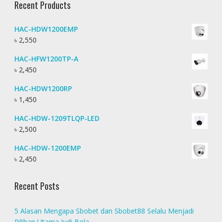
Recent Products
HAC-HDW1200EMP
৳
2,550
HAC-HFW1200TP-A
৳
2,450
HAC-HDW1200RP
৳
1,450
HAC-HDW-1209TLQP-LED
৳
2,500
HAC-HDW-1200EMP
৳
2,450
Recent Posts
5 Alasan Mengapa Sbobet dan Sbobet88 Selalu Menjadi
Pilihan Utama Judi Bola