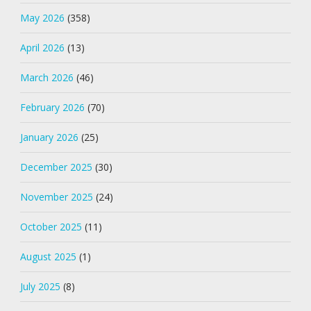
May 2026
(358)
April 2026
(13)
March 2026
(46)
February 2026
(70)
January 2026
(25)
December 2025
(30)
November 2025
(24)
October 2025
(11)
August 2025
(1)
July 2025
(8)