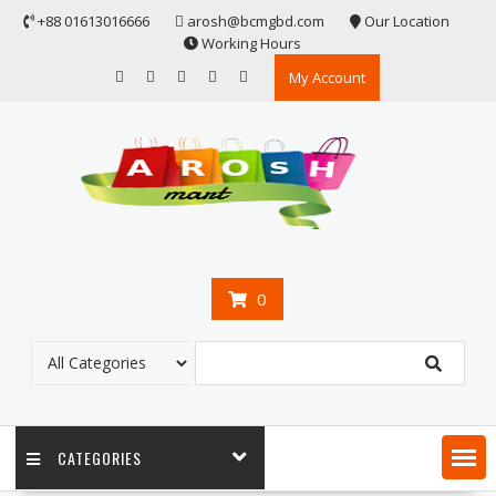
Skip
+88 01613016666
arosh@bcmgbd.com
Our Location
to
Working Hours
content
My Account
0
CATEGORIES