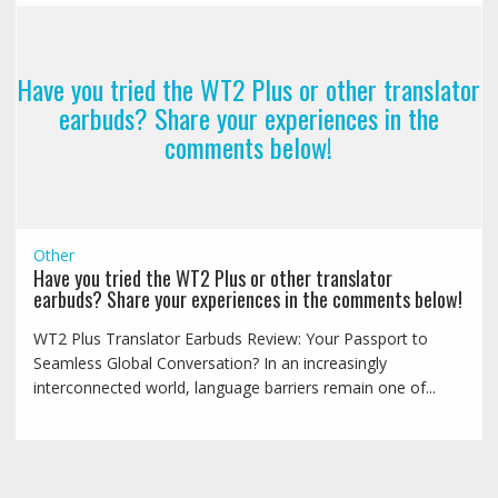
Have you tried the WT2 Plus or other translator
earbuds? Share your experiences in the
comments below!
Other
Have you tried the WT2 Plus or other translator
earbuds? Share your experiences in the comments below!
WT2 Plus Translator Earbuds Review: Your Passport to
Seamless Global Conversation? In an increasingly
interconnected world, language barriers remain one of...